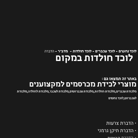
הדברה
לוכד נחשים - לוכד עכברים - לוכד חולדות - מדביר -
לוכד חולדות במקום
באתר זה תמצאו גם :
מוצרי לכידת מכרסמים למקצוענים
מלכודת עכברים,מלכודת חולדות,מלכודת עכברושים,מלכודת לעכבר,מלכודת לחולדה,מלכודת
לעכברוש,לוכד נחשים
•
הדברת צרעות
•
הדברת תיקן גרמני
•
הדברת