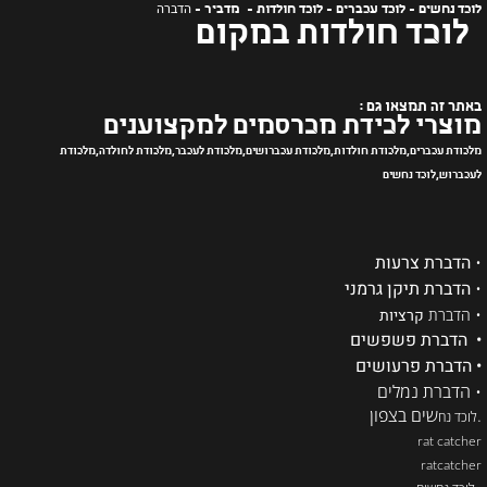
הדברה
לוכד נחשים - לוכד עכברים - לוכד חולדות - מדביר -
לוכד חולדות במקום
באתר זה תמצאו גם :
מוצרי לכידת מכרסמים למקצוענים
מלכודת עכברים,מלכודת חולדות,מלכודת עכברושים,מלכודת לעכבר,מלכודת לחולדה,מלכודת
לעכברוש,לוכד נחשים
•
הדברת צרעות
•
הדברת תיקן גרמני
•
הדברת
קרציות
• הדברת פשפשים
• הדברת פרעושים
• הדברת נמלים
.
שים בצפון
לוכד נח
rat catcher
ratcatcher