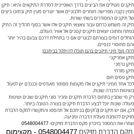
תיקנים מטילים את הביצים בדרך האופיינית לסדרת התיקאים והיא
תיקן
:
ממין נקבה מפרישה חומרים חלבוניים אשר יוצרים מעין תיק ובתוכו ביצים
של תיקנים המסודרים בשתי שורות
.
תיק זה משמש כרחם עבור צאצאי תיקנים אלו אשר בסוף תהליך זה התיק
נפתח ומתוכו יוצאים תיקנים קטנים אל אוויר העולם
.
הזחלים דומים בצורתם לבוגרים אם כי בתחילת דרכם צבעם בהיר יותר
והם מחוסרי כנפיים
.
להלן מס
מיני תיקנים בהם תוכלו להיתקל בביתכם
:
'
תיקן אמריקני
תיקן גרמני
תיקן מזרחי
תיקן פסים חום
לכל אחד ממיני תיקנים אלו מקומות מסתור מועדפים וכנגדם יש לפעול
בשיטות הדברה שונות
.
רק מי שמבין בתחום הדברת תיקנים ומכיר סוגי תיקנים שונים ושיטות
פעולה שונות יוכל לבצע הדברת תיקנים בצורה הטובה ביותר
.
לכן
אם יש תיקנים
ג
וקים
בביתכם אל תהססו והתקשרו למקס הדברת
)
'
(
,
מזיקים להזמנת פעולת הדברה ומניעה
.
שמרו את המספר בזיכרון מקס הדברת מזיקים
- 0548004477
מקס הדברת מזיקים
0548004477 - מקxימום