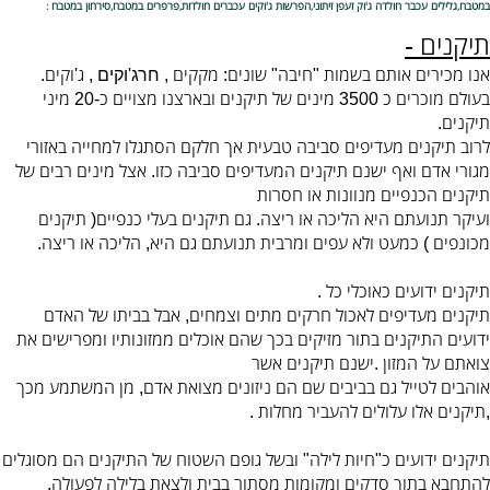
במטבח,גלילים עכבר חולדה ג'וק זעפן זיתוני,הפרשות ג'וקים עכברים חולדות,פרפרים במטבח,סירחון במטבח :
תיקנים
-
אנו מכירים אותם בשמות
חיבה
שונים
מקקים
ג
וקים
"
"
:
, חרג'וקים ,
'
.
בעולם מוכרים כ
מינים של תיקנים ובארצנו מצויים כ
מיני
-20
3500
תיקנים
.
לרוב תיקנים מעדיפים סביבה טבעית אך חלקם הסתגלו למחייה באזורי
מגורי אדם ואף ישנם תיקנים המעדיפים סביבה כזו
אצל מינים רבים של
.
תיקנים הכנפיים מנוונות או חסרות
ועיקר תנועתם היא הליכה או ריצה
גם תיקנים בעלי כנפיים
תיקנים
(
.
מכונפים
כמעט ולא עפים ומרבית תנועתם גם היא
הליכה או ריצה
.
,
)
תיקנים ידועים כאוכלי כל
.
תיקנים מעדיפים לאכול חרקים מתים וצמחים
אבל בביתו של האדם
,
ידועים התיקנים בתור מזיקים בכך שהם אוכלים ממזונותיו ומפרישים את
צואתם על המזון
ישנם תיקנים אשר
.
אוהבים לטייל גם בביבים שם הם ניזונים מצואת אדם
מן המשתמע מכך
,
תיקנים אלו עלולים להעביר מחלות
.
,
תיקנים ידועים כ
חיות לילה
ובשל גופם השטוח של התיקנים הם מסוגלים
"
"
להתחבא בתוך סדקים ומקומות מסתור בבית ולצאת בלילה לפעולה
.