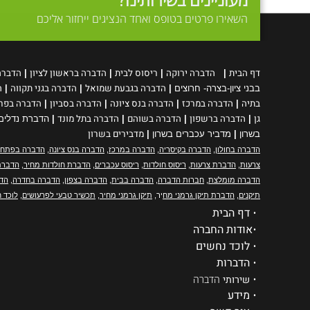
השאירו פרטים בטופס ואחד הנציגים ייחזור אליכם
דף הבית
הדברה ירוקה
ריסוס
לבית
הדברה בראשון לציון
הדברה
|
|
|
|
הדברה בגבעת שמואל
הדברה בגני תקווה
ה
בבני ציון-בצרה- חרוצים
|
|
|
בתיה
הדברה במרכז
הדברה בנס ציונה
הדברה בסביון
הדברה בפר
|
|
|
|
גן
הדברה ברשפון
הדברה בשוהם
הדברה בתל מונד
|
|
|
|
הדברת נדלים
מדבירים בשרון
בשרון
|
מדביר עכברים בשרון
|
הדברה בחולון
,
הדברה בקיסריה
,
הדברה במרכז
,
הדברה בנס ציונה
,
הדברה בפתח 
צרעות
,
הדברת צרעות
,
ריסוס חולדות
,
ריסוס עכברים
,
הדברת חולדות מחיר
,
הדברת
הדברה מומלצת
,
חברות הדברה
,
הדברה בבית
,
הדברה בצפון
,
הדברה בחדרה
,
הדב
תיקנים
,
הדברת תיקן גרמני מח
יר,
תיקן גרמני מחיר
,
תכשיר טבעי לפרעושים
,
לוכד ח
•
דף הבית
•
אודות החברה
•
לוכד נחשים
•
הדברות
•
שירותי
הדברה
•
מידע