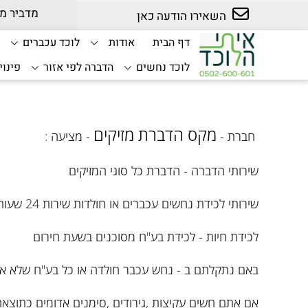
מדביר מוס
השאירו הודעה כאן
דף הבית
אודות
לוכד עכברים
ל
לוכד נחשים
הדברה לפי אזור
פינוי
מקס הדברת מזיקים
חברת -
- מציעה :
שירותי הדברה - הדברת כל סוגי המזיקים
שירותי לכידת נחשים עכברים או חולדות שירות 24 שעות ביממה על ידי איתי הלוכד - לוכד נחשים ותיק ומקצועי
לכידת חיות - לכידת בע"ח מסוכנים בשעת חירום
באם נתקלתם ב - נחש עכבר חולדה או כל בע"ח שלא אמ
אם אתם חשים עקיצות ,גירודים ,סימנים אדומים כתוצא