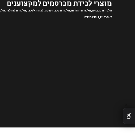
מוצרי לכידת מכרסמים למקצוענים
מלכודת עכברים,מלכודת חולדות,מלכודת עכברושים,מלכודת לעכבר,מלכודת לחולדה,מלכ
לעכברוש,לוכד נחשים
✕