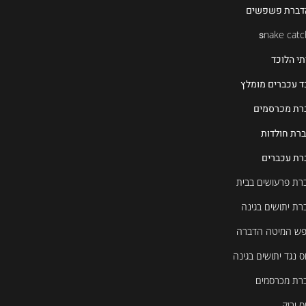
דברת פשפשים
s
nake catc
תי הלוכד
ד עכברים מומלץ
רת מכרסמים
רת חולדות
רת עכברים
רת פרעושים בבית
רת יתושים בגינה
ש המיטה הדברה
ס נגד יתושים בגינה
רת מכרסמים
ס ירוק