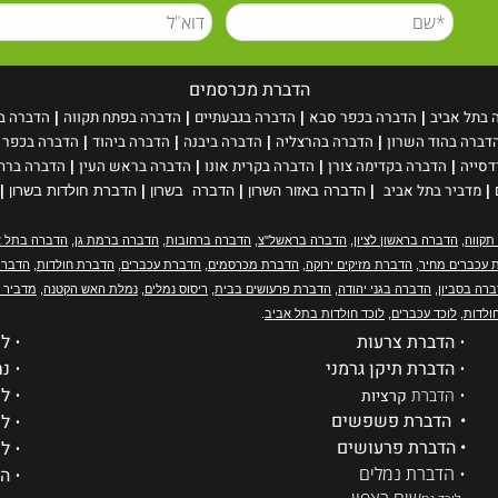
הדברת מכרסמים
 בתל אביב
הדברה בכפר סבא
הדברה בגבעתיים
הדברה בפתח תקווה
הדברה בח
|
|
|
|
דברה בהוד השרון
הדברה בהרצליה
הדברה ביבנה
הדברה ביהוד
הדברה בכפר 
|
|
|
|
דסייה
הדברה בקדימה צורן
הדברה בקרית אונו
הדברה בראש העין
הדברה ברחו
|
|
|
|
מדביר בתל אביב
|
|
הדברה באזור השרון
|
הדברה בשרון
|
הדברת חולדות בשרון
|
תקווה
,
הדברה בראשון לציון
,
הדברה בראשל"צ
,
הדברה ברחובות
,
הדברה ברמת גן
,
הדברה בתל א
 עכברים מחיר
,
הדברת מזיקים ירוקה
,
הדברת מכרסמים
,
הדברת עכברים
,
הדברת חולדות
,
הדברת
רה בסביון
,
הדברה בגני יהודה
,
הדברת פרעושים בבית
,
ריסוס נמלים
,
נמלת האש הקטנה
,
מדביר 
ולדות
,
לוכד עכברים
,
לוכד חולדות בתל אביב
.
•
הדברת צרעות
•
לכ
•
הדברת תיקן גרמני
•
נח
•
•
לכ
הדברת
קרציות
• הדברת פשפשים
•
לו
• הדברת פרעושים
•
לו
• הדברת נמלים
•
הד