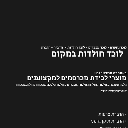
הדברה
לוכד נחשים - לוכד עכברים - לוכד חולדות - מדביר -
לוכד חולדות במקום
באתר זה תמצאו גם :
מוצרי לכידת מכרסמים למקצוענים
מלכודת עכברים,מלכודת חולדות,מלכודת עכברושים,מלכודת לעכבר,מלכודת לחולדה,מלכודת
לעכברוש,לוכד נחשים
•
הדברת צרעות
•
הדברת תיקן גרמני
•
הדברת