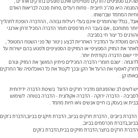
שהינם ספציפים לחרקים מסויימים ואינם פוגעים בחרקים אחרים ,
המגמה היא סה"כ חיובית - פחות רעלים ,פחות סכנה לבריאות האדם
וחיות המחמד שברשותו .
אבל , בגלל שהחומרים אינם בעלי רעילות גבוהה , ההדברה הופכת לתהליך
יותר מתוחכם , אם בעבר היו מרססים חומר הדברה המכיל זרחן אורגני
והורגים כל יצור חי בסביבה
היום מוטלת על המדביר האחריות לבצע ניטור של פני השטח המטופל ,
לאתר את המזיק הספציפי או המזיקים הספציפים ולפגוע בהם ישירות על
ידי ישום הדברה נקודתית יותר.
לדוגמה : ישנם חומרי הדברה המכילים פיתיון המושך את המזיק וגורם
לחרק לאסוף את הרעל אל הקן ובכך לקטול את כל האוכלוסיה של החרקים
באותו קן .
יש לשים לב שהזמנתם מדביר חרקים הדוגל בשיטת הדברה ידידותית
לסביבה - הדברה ירוקה - הדברה אקולוגית - הדברה בטוחה לשימוש
בבית או בעסק בו חיים אנשים ו\או חיות מחמד .
הדברת ביובים , הדברת חרקים בביוב, הדברת תיקנים בביוב,הדברת ג'וקים
בביוב,בדברת מכרסמים בביוב,
הדברת חרקים בחצר,הדברת מזיקים בבית,הדברת ג'וקים