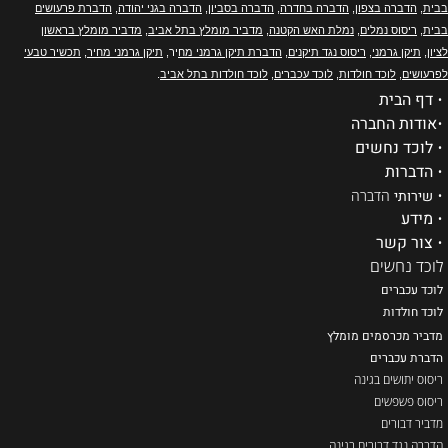
בבית
,
הדברה בצפון
,
הדברה בחדרה
,
הדברה בסביון
,
הדברה בגני יהודה
,
הדברת פרעושים
בבית
,
ריסוס נמלים
,
נמלת האש הקטנה
,
מדביר מומלץ בתל אביב
,
מדביר מומלץ בראשון
לציון
,
תיקן גרמני
,
ריסוס נגד תיקנים
,
הדברת תיקן גרמני מח
יר,
תיקן גרמני מחיר
,
תכשיר טבעי
לפרעושים
,
לוכד חולדות
,
לוכד עכברים
,
לוכד חולדות בתל אביב
.
•
דף הבית
•
אודות החברה
•
לוכד נחשים
•
הדברות
•
שירותי
הדברה
•
מידע
•
צור קשר
לוכד נחשים
לוכד עכברים
ל
וכד חולדות
מדביר מכרסמים מומלץ
הדברת עכברים
ריסוס יתושים בגינה
ריסוס פשפשים
מדביר דבורים
הדברה נגד דבורים בגינה