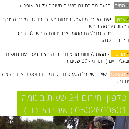
מהיר
- הגעה מהירה גם בשעות העומס על גבי אופנוע .
*
אמין
- איתי הלוכד מתעסק בתחום מאז היותו ילד, מלבד הצורך
*
במקור פרנסה רוחש
כבוד גם לאדם המזמין שירות וגם לנחש ולכן נוהג
באחריות כנה.
מנוסה
- מאות לקוחות מרוצים והרבה מאוד ניסיון עם נחשים
*
ובעלי חיים ( יותר מ - 20 שנים ) .
מקצועי
- שילוב של כל הסעיפים הקודמים בתוספת ציוד מקצועי
*
יחודי .
טלפון חירום 24 שעות ביממה
0502600601 ( איתי הלוכד )