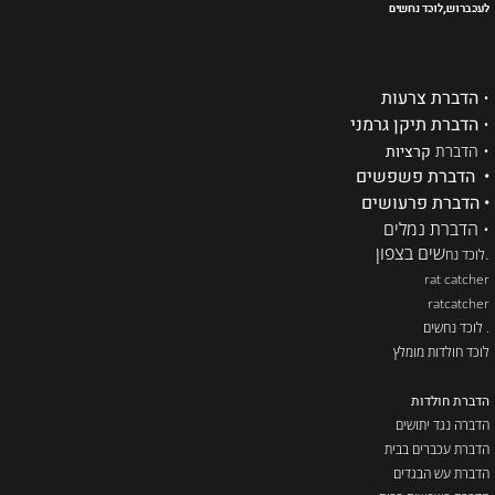
לעכברוש,לוכד נחשים
•
הדברת צרעות
•
הדברת תיקן גרמני
•
הדברת
קרציות
• הדברת פשפשים
• הדברת פרעושים
• הדברת נמלים
.
שים בצפון
לוכד נח
rat catcher
ratcatcher
. לוכד נחשים
לוכד חולדות מומלץ
הדברת חולדות
הדברה נגד יתושים
הדברת עכברים בבית
הדברת עש הבגדים