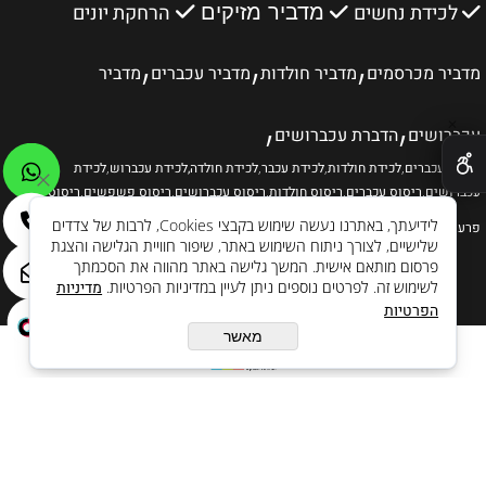
לכידת נחשים
הרחקת יונים
מדביר מזיקים
,
,
,
מדביר מכרסמים
מדביר חולדות
מדביר עכברים
מדביר
,
,
✕
עכברושים
הדברת עכברושים
לכידת עכברים
,
לכידת חולדות
,
לכידת עכבר
,
לכידת חולדה
,לכידת עכברוש
,
לכידת
עכברושים
,
ריסוס עכברים
,
ריסוס חולדות
,
ריסוס עכברושים
,
ריסוס פשפשים
,
ריסוס
לידיעתך, באתרנו נעשה שימוש בקבצי Cookies, לרבות של צדדים
פרעושים
.
שלישיים, לצורך ניתוח השימוש באתר, שיפור חוויית הגלישה והצגת
פרסום מותאם אישית. המשך גלישה באתר מהווה את הסכמתך
לשימוש זה. לפרטים נוספים ניתן לעיין במדיניות הפרטיות.
מדיניות
הפרטיות
מאשר
בניית אתרים