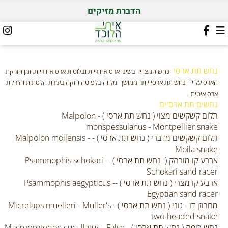
הדברת מזיקים
נחש תת ארסי
נחש המצוייד בשיני ארס אחוריות ובלוטות ארס אחוריות, זמן הזרקת
הארס על ידי נחש תת ארסי יותר ממושך ומלווה בלפיטה חזקה בעזרת הלסתות והזרקת
ארס איטית.
נחשים תת ארסיים
תלום קשקשים מצוי ( נחש תת ארסי ) - Malpolon
monspessulanus - Montpellier snake
תלום קשקשים מדברי ( נחש תת ארסי ) - Malpolon moilensis -
Moila snake
ארבע קו מובהק ( נחש תת ארסי ) -Psammophis schokari -
Schokari sand racer
ארבע קו מצרי ( נחש תת ארסי ) -Psammophis aegypticus -
Egyptian sand racer
מחרוזן דו - גוני ( נחש תת ארסי ) - Micrelaps muelleri - Muller's
two-headed snake
נחש כיפה ( נחש תת ארסי ) - Macroprotodon cucullatus - False